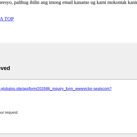
presyo, palihug ibilin ang imong email kanamo ug kami mokontak kanim
A TOP