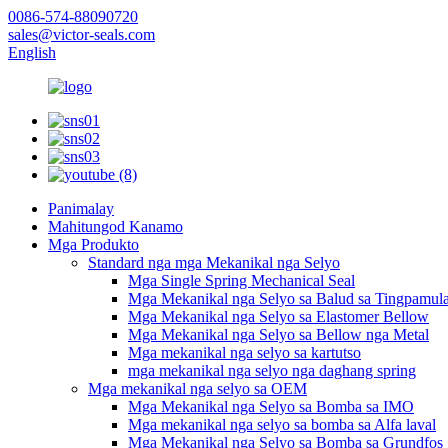
0086-574-88090720
sales@victor-seals.com
English
Panimalay
Mahitungod Kanamo
Mga Produkto
Standard nga mga Mekanikal nga Selyo
Mga Single Spring Mechanical Seal
Mga Mekanikal nga Selyo sa Balud sa Tingpamul
Mga Mekanikal nga Selyo sa Elastomer Bellow
Mga Mekanikal nga Selyo sa Bellow nga Metal
Mga mekanikal nga selyo sa kartutso
mga mekanikal nga selyo nga daghang spring
Mga mekanikal nga selyo sa OEM
Mga Mekanikal nga Selyo sa Bomba sa IMO
Mga mekanikal nga selyo sa bomba sa Alfa laval
Mga Mekanikal nga Selyo sa Bomba sa Grundfos