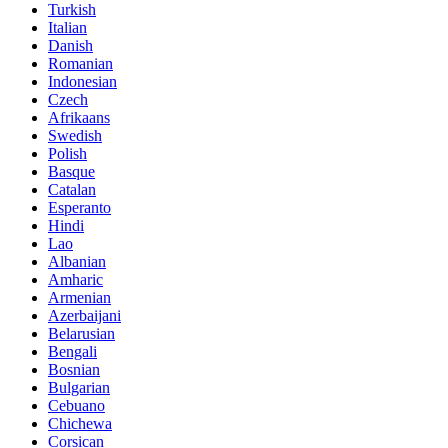
Turkish
Italian
Danish
Romanian
Indonesian
Czech
Afrikaans
Swedish
Polish
Basque
Catalan
Esperanto
Hindi
Lao
Albanian
Amharic
Armenian
Azerbaijani
Belarusian
Bengali
Bosnian
Bulgarian
Cebuano
Chichewa
Corsican