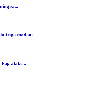
ing sa...
ali nga madaot...
Pag-atake...