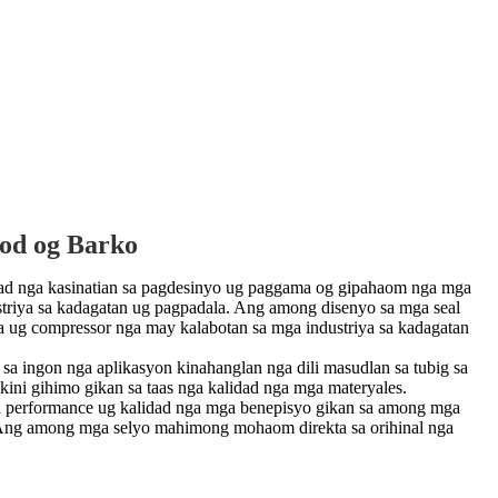
kod og Barko
ad nga kasinatian sa pagdesinyo ug paggama og gipahaom nga mga
striya sa kadagatan ug pagpadala. Ang among disenyo sa mga seal
 ug compressor nga may kalabotan sa mga industriya sa kadagatan
sa ingon nga aplikasyon kinahanglan nga dili masudlan sa tubig sa
kini gihimo gikan sa taas nga kalidad nga mga materyales.
 performance ug kalidad nga mga benepisyo gikan sa among mga
 Ang among mga selyo mahimong mohaom direkta sa orihinal nga