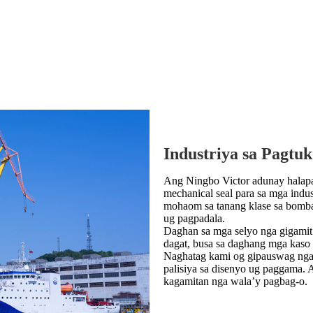
Industriya sa Pagtu
Ang Ningbo Victor adunay halap
mechanical seal para sa mga indu
mohaom sa tanang klase sa bomba
ug pagpadala.
Daghan sa mga selyo nga gigamit 
dagat, busa sa daghang mga kaso 
Naghatag kami og gipauswag nga
palisiya sa disenyo ug paggama.
kagamitan nga wala’y pagbag-o.