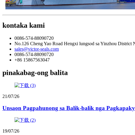
kontaka kami
0086-574-88090720
No.126 Cheng Yao Road Hengxi lungsod sa Yinzhou District 
sales@victor-seals.com
0086-574-88090720
+86 15867563047
pinakabag-ong balita
21/07/26
Unsaon Pagpahunong sa Balik-balik nga Pagkapakyas
19/07/26