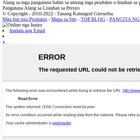
Alang sa mga pangutana bahin sa among mga produkto o listahan sa 
Pangutana Alang sa Listahan sa Presyo
© Copyright - 2010-2022 : Tanang Katungod Gireserba.
Mga Init nga Produkto
-
Mapa sa Site
-
TOP BLOG
-
PANGITA NG
Ipadala ang Email
x