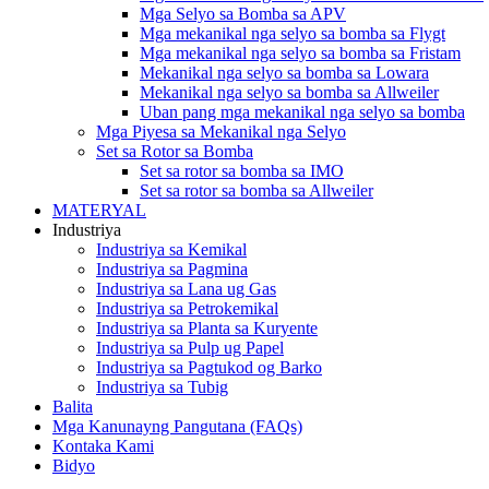
Mga Selyo sa Bomba sa APV
Mga mekanikal nga selyo sa bomba sa Flygt
Mga mekanikal nga selyo sa bomba sa Fristam
Mekanikal nga selyo sa bomba sa Lowara
Mekanikal nga selyo sa bomba sa Allweiler
Uban pang mga mekanikal nga selyo sa bomba
Mga Piyesa sa Mekanikal nga Selyo
Set sa Rotor sa Bomba
Set sa rotor sa bomba sa IMO
Set sa rotor sa bomba sa Allweiler
MATERYAL
Industriya
Industriya sa Kemikal
Industriya sa Pagmina
Industriya sa Lana ug Gas
Industriya sa Petrokemikal
Industriya sa Planta sa Kuryente
Industriya sa Pulp ug Papel
Industriya sa Pagtukod og Barko
Industriya sa Tubig
Balita
Mga Kanunayng Pangutana (FAQs)
Kontaka Kami
Bidyo