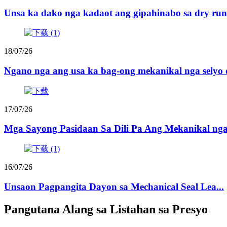
Unsa ka dako nga kadaot ang gipahinabo sa dry runn
18/07/26
Ngano nga ang usa ka bag-ong mekanikal nga selyo d
17/07/26
Mga Sayong Pasidaan Sa Dili Pa Ang Mekanikal nga 
16/07/26
Unsaon Pagpangita Dayon sa Mechanical Seal Lea...
Pangutana Alang sa Listahan sa Presyo