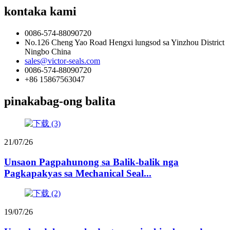
kontaka kami
0086-574-88090720
No.126 Cheng Yao Road Hengxi lungsod sa Yinzhou District
Ningbo China
sales@victor-seals.com
0086-574-88090720
+86 15867563047
pinakabag-ong balita
21/07/26
Unsaon Pagpahunong sa Balik-balik nga
Pagkapakyas sa Mechanical Seal...
19/07/26