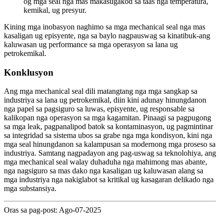
og mga seal nga mas makasugakod sa taas nga temperatura,
kemikal, ug presyur.
Kining mga inobasyon naghimo sa mga mechanical seal nga mas
kasaligan ug episyente, nga sa baylo nagpauswag sa kinatibuk-ang
kaluwasan ug performance sa mga operasyon sa lana ug
petrokemikal.
Konklusyon
Ang mga mechanical seal dili matangtang nga mga sangkap sa
industriya sa lana ug petrokemikal, diin kini adunay hinungdanon
nga papel sa pagsiguro sa luwas, episyente, ug responsable sa
kalikopan nga operasyon sa mga kagamitan. Pinaagi sa pagpugong
sa mga leak, pagpanalipod batok sa kontaminasyon, ug pagmintinar
sa integridad sa sistema ubos sa grabe nga mga kondisyon, kini nga
mga seal hinungdanon sa kalampusan sa modernong mga proseso sa
industriya. Samtang nagpadayon ang pag-uswag sa teknolohiya, ang
mga mechanical seal walay duhaduha nga mahimong mas abante,
nga nagsiguro sa mas dako nga kasaligan ug kaluwasan alang sa
mga industriya nga nakiglabot sa kritikal ug kasagaran delikado nga
mga substansiya.
Oras sa pag-post: Ago-07-2025