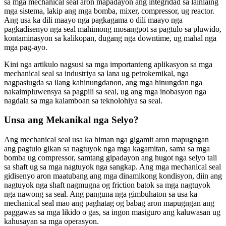
sa mga mechanical seal aron mapadayon ang integridad sa lainlaing
mga sistema, lakip ang mga bomba, mixer, compressor, ug reactor.
Ang usa ka dili maayo nga pagkagama o dili maayo nga
pagkadisenyo nga seal mahimong mosangpot sa pagtulo sa pluwido,
kontaminasyon sa kalikopan, dugang nga downtime, ug mahal nga
mga pag-ayo.
Kini nga artikulo nagsusi sa mga importanteng aplikasyon sa mga
mechanical seal sa industriya sa lana ug petrokemikal, nga
nagpasiugda sa ilang kahinungdanon, ang mga hinungdan nga
nakaimpluwensya sa pagpili sa seal, ug ang mga inobasyon nga
nagdala sa mga kalamboan sa teknolohiya sa seal.
Unsa ang Mekanikal nga Selyo?
Ang mechanical seal usa ka himan nga gigamit aron mapugngan
ang pagtulo gikan sa nagtuyok nga mga kagamitan, sama sa mga
bomba ug compressor, samtang gipadayon ang hugot nga selyo tali
sa shaft ug sa mga nagtuyok nga sangkap. Ang mga mechanical seal
gidisenyo aron maatubang ang mga dinamikong kondisyon, diin ang
nagtuyok nga shaft nagmugna og friction batok sa mga nagtuyok
nga nawong sa seal. Ang panguna nga gimbuhaton sa usa ka
mechanical seal mao ang paghatag og babag aron mapugngan ang
paggawas sa mga likido o gas, sa ingon masiguro ang kaluwasan ug
kahusayan sa mga operasyon.