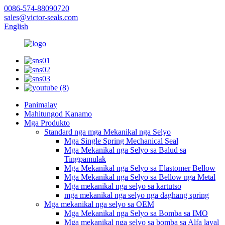
0086-574-88090720
sales@victor-seals.com
English
Panimalay
Mahitungod Kanamo
Mga Produkto
Standard nga mga Mekanikal nga Selyo
Mga Single Spring Mechanical Seal
Mga Mekanikal nga Selyo sa Balud sa
Tingpamulak
Mga Mekanikal nga Selyo sa Elastomer Bellow
Mga Mekanikal nga Selyo sa Bellow nga Metal
Mga mekanikal nga selyo sa kartutso
mga mekanikal nga selyo nga daghang spring
Mga mekanikal nga selyo sa OEM
Mga Mekanikal nga Selyo sa Bomba sa IMO
Mga mekanikal nga selyo sa bomba sa Alfa laval