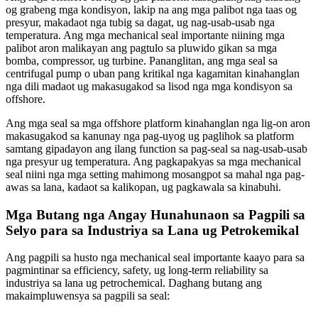
og grabeng mga kondisyon, lakip na ang mga palibot nga taas og
presyur, makadaot nga tubig sa dagat, ug nag-usab-usab nga
temperatura. Ang mga mechanical seal importante niining mga
palibot aron malikayan ang pagtulo sa pluwido gikan sa mga
bomba, compressor, ug turbine. Pananglitan, ang mga seal sa
centrifugal pump o uban pang kritikal nga kagamitan kinahanglan
nga dili madaot ug makasugakod sa lisod nga mga kondisyon sa
offshore.
Ang mga seal sa mga offshore platform kinahanglan nga lig-on aron
makasugakod sa kanunay nga pag-uyog ug paglihok sa platform
samtang gipadayon ang ilang function sa pag-seal sa nag-usab-usab
nga presyur ug temperatura. Ang pagkapakyas sa mga mechanical
seal niini nga mga setting mahimong mosangpot sa mahal nga pag-
awas sa lana, kadaot sa kalikopan, ug pagkawala sa kinabuhi.
Mga Butang nga Angay Hunahunaon sa Pagpili sa
Selyo para sa Industriya sa Lana ug Petrokemikal
Ang pagpili sa husto nga mechanical seal importante kaayo para sa
pagmintinar sa efficiency, safety, ug long-term reliability sa
industriya sa lana ug petrochemical. Daghang butang ang
makaimpluwensya sa pagpili sa seal: