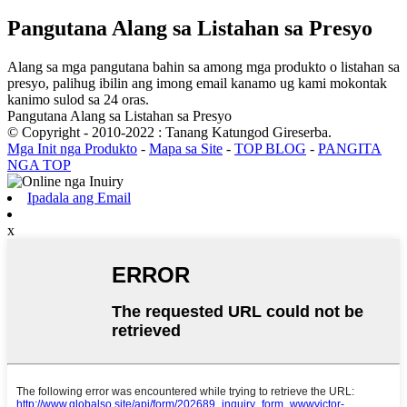
Pangutana Alang sa Listahan sa Presyo
Alang sa mga pangutana bahin sa among mga produkto o listahan sa
presyo, palihug ibilin ang imong email kanamo ug kami mokontak
kanimo sulod sa 24 oras.
Pangutana Alang sa Listahan sa Presyo
© Copyright - 2010-2022 : Tanang Katungod Gireserba.
Mga Init nga Produkto
-
Mapa sa Site
-
TOP BLOG
-
PANGITA
NGA TOP
Ipadala ang Email
x