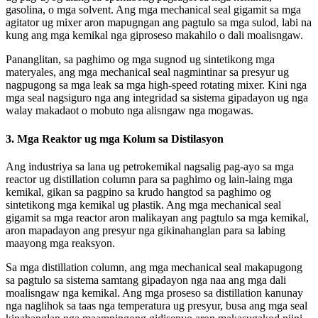
gasolina, o mga solvent. Ang mga mechanical seal gigamit sa mga
agitator ug mixer aron mapugngan ang pagtulo sa mga sulod, labi na
kung ang mga kemikal nga giproseso makahilo o dali moalisngaw.
Pananglitan, sa paghimo og mga sugnod ug sintetikong mga
materyales, ang mga mechanical seal nagmintinar sa presyur ug
nagpugong sa mga leak sa mga high-speed rotating mixer. Kini nga
mga seal nagsiguro nga ang integridad sa sistema gipadayon ug nga
walay makadaot o mobuto nga alisngaw nga mogawas.
3.
Mga Reaktor ug mga Kolum sa Distilasyon
Ang industriya sa lana ug petrokemikal nagsalig pag-ayo sa mga
reactor ug distillation column para sa paghimo og lain-laing mga
kemikal, gikan sa pagpino sa krudo hangtod sa paghimo og
sintetikong mga kemikal ug plastik. Ang mga mechanical seal
gigamit sa mga reactor aron malikayan ang pagtulo sa mga kemikal,
aron mapadayon ang presyur nga gikinahanglan para sa labing
maayong mga reaksyon.
Sa mga distillation column, ang mga mechanical seal makapugong
sa pagtulo sa sistema samtang gipadayon nga naa ang mga dali
moalisngaw nga kemikal. Ang mga proseso sa distillation kanunay
nga naglihok sa taas nga temperatura ug presyur, busa ang mga seal