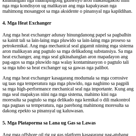
kinahanglan nga maampingong gidisenyo aron makasugakod niini
nga mga kondisyon ug malikayan ang mga kapakyasan nga
mahimong mosangpot sa mga aksidente o pinansyal nga kapildihan.
4.
Mga Heat Exchanger
Ang mga heat exchanger adunay hinungdanong papel sa pagbalhin
sa kainit tali sa lain-laing mga pluwido sa lain-laing mga proseso sa
petrokemikal. Ang mga mechanical seal gigamit niining mga sistema
aron malikayan ang pagtulo sa mga delikadong substansiya. Sa mga
heat exchanger, ang mga seal gikinahanglan aron mapadayon ang
pag-agos sa mga pluwido nga walay kontaminasyon o pagtulo tali
sa mga tubo sa heat exchanger ug sa gawas nga palibot.
Ang mga heat exchanger kasagarang modumala sa mga corrosive
ug taas nga temperatura nga mga pluwido, nga naghimo sa pagpili
sa mga high-performance mechanical seal nga importante. Kung ang
mga seal mapakyas niini nga mga sistema, mahimo kini nga
moresulta sa pagtulo sa mga delikado nga kemikal o dili makontrol
nga pagtaas sa temperatura, nga parehong mahimong moresulta sa
dakong epekto sa pinansyal ug kaluwasan.
5.
Mga Plataporma sa Lana ug Gas sa Lawas
Ang mga offshore oil rig ug gas platform kasagarang nag-atubang