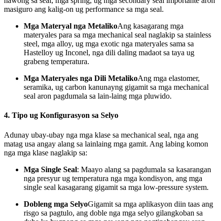
nawong sa seal, mga spring, ug mga secondary seal importante aron
masiguro ang kalig-on ug performance sa mga seal.
Mga Materyal nga Metaliko
Ang kasagarang mga
materyales para sa mga mechanical seal naglakip sa stainless
steel, mga alloy, ug mga exotic nga materyales sama sa
Hastelloy ug Inconel, nga dili daling madaot sa taya ug
grabeng temperatura.
Mga Materyales nga Dili Metaliko
Ang mga elastomer,
seramika, ug carbon kanunayng gigamit sa mga mechanical
seal aron pagdumala sa lain-laing mga pluwido.
4.
Tipo ug Konfigurasyon sa Selyo
Adunay ubay-ubay nga mga klase sa mechanical seal, nga ang
matag usa angay alang sa lainlaing mga gamit. Ang labing komon
nga mga klase naglakip sa:
Mga Single Seal
: Maayo alang sa pagdumala sa kasarangan
nga presyur ug temperatura nga mga kondisyon, ang mga
single seal kasagarang gigamit sa mga low-pressure system.
Dobleng mga Selyo
Gigamit sa mga aplikasyon diin taas ang
risgo sa pagtulo, ang doble nga mga selyo gilangkoban sa