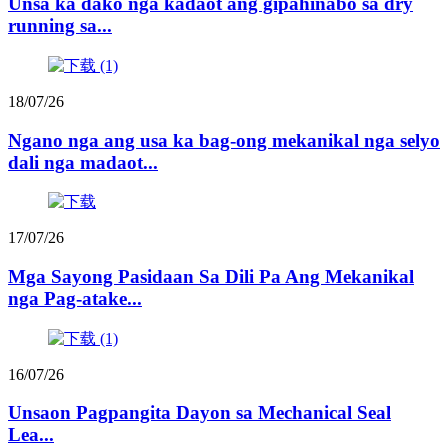
Unsa ka dako nga kadaot ang gipahinabo sa dry
running sa...
18/07/26
Ngano nga ang usa ka bag-ong mekanikal nga selyo
dali nga madaot...
17/07/26
Mga Sayong Pasidaan Sa Dili Pa Ang Mekanikal
nga Pag-atake...
16/07/26
Unsaon Pagpangita Dayon sa Mechanical Seal
Lea...