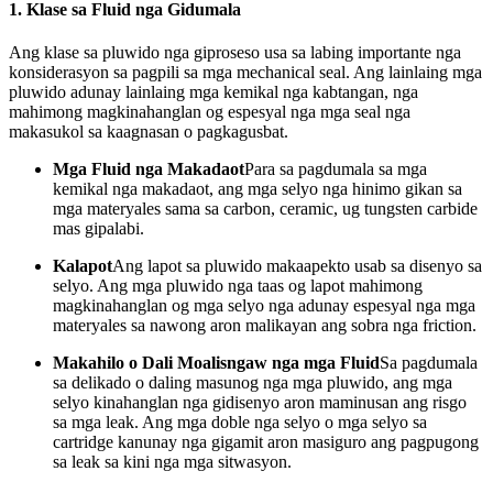
1.
Klase sa Fluid nga Gidumala
Ang klase sa pluwido nga giproseso usa sa labing importante nga
konsiderasyon sa pagpili sa mga mechanical seal. Ang lainlaing mga
pluwido adunay lainlaing mga kemikal nga kabtangan, nga
mahimong magkinahanglan og espesyal nga mga seal nga
makasukol sa kaagnasan o pagkagusbat.
Mga Fluid nga Makadaot
Para sa pagdumala sa mga
kemikal nga makadaot, ang mga selyo nga hinimo gikan sa
mga materyales sama sa carbon, ceramic, ug tungsten carbide
mas gipalabi.
Kalapot
Ang lapot sa pluwido makaapekto usab sa disenyo sa
selyo. Ang mga pluwido nga taas og lapot mahimong
magkinahanglan og mga selyo nga adunay espesyal nga mga
materyales sa nawong aron malikayan ang sobra nga friction.
Makahilo o Dali Moalisngaw nga mga Fluid
Sa pagdumala
sa delikado o daling masunog nga mga pluwido, ang mga
selyo kinahanglan nga gidisenyo aron maminusan ang risgo
sa mga leak. Ang mga doble nga selyo o mga selyo sa
cartridge kanunay nga gigamit aron masiguro ang pagpugong
sa leak sa kini nga mga sitwasyon.