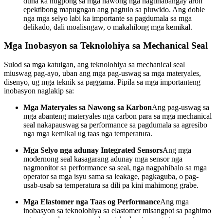
duha ka hugpong sa mga nawong nga nagtinabangay aron
epektibong mapugngan ang pagtulo sa pluwido. Ang doble
nga mga selyo labi ka importante sa pagdumala sa mga
delikado, dali moalisngaw, o makahilong mga kemikal.
Mga Inobasyon sa Teknolohiya sa Mechanical Seal
Sulod sa mga katuigan, ang teknolohiya sa mechanical seal
miuswag pag-ayo, uban ang mga pag-uswag sa mga materyales,
disenyo, ug mga teknik sa paggama. Pipila sa mga importanteng
inobasyon naglakip sa:
Mga Materyales sa Nawong sa Karbon
Ang pag-uswag sa
mga abanteng materyales nga carbon para sa mga mechanical
seal nakapauswag sa performance sa pagdumala sa agresibo
nga mga kemikal ug taas nga temperatura.
Mga Selyo nga adunay Integrated Sensors
Ang mga
modernong seal kasagarang adunay mga sensor nga
nagmonitor sa performance sa seal, nga nagpahibalo sa mga
operator sa mga isyu sama sa leakage, pagkaguba, o pag-
usab-usab sa temperatura sa dili pa kini mahimong grabe.
Mga Elastomer nga Taas og Performance
Ang mga
inobasyon sa teknolohiya sa elastomer misangpot sa paghimo