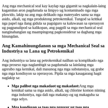
Ang mga mechanical seal kay kaylap nga gigamit sa nagkalain-laing
kagamitan aron pagdumala sa limpyo ug kontaminado nga mga
pluwido, lakip na ang mga delikado nga materyales sama sa mga
asido, alkali, ug mga produktong petrokemikal. Tungod sa kritikal
nga papel nga ilang gidula sa pagsiguro sa kaluwasan sa operasyon
ug pagpanalipod sa kalikopan, ang pagpili sa mga mechanical seal
nanginahanglan ug maampingong pagkonsiderar sa daghang mga
hinungdan.
Ang Kamahinungdanon sa mga Mechanical Seal sa
Industriya sa Lana ug Petrokemikal
Ang industriya sa lana ug petrokemikal nailhan sa komplikado nga
mga proseso nga naglambigit sa pagdumala sa lainlaing mga
agresibo nga kemikal, dali masunog nga mga substansiya, ug grabe
nga mga kondisyon sa operasyon. Pipila sa mga kasagarang hagit
naglakip sa:
Mga palibot nga makadaot ug makadaot:
Ang mga
kemikal sama sa mga asido, alkali, ug chlorine komon niining
mga industriya, nga dali nga makatay-og ug makaguba sa
mga selyo.
Mga kondisyon sa taas nga presyur ug taas nga