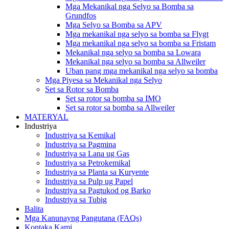
Mga Mekanikal nga Selyo sa Bomba sa
Grundfos
Mga Selyo sa Bomba sa APV
Mga mekanikal nga selyo sa bomba sa Flygt
Mga mekanikal nga selyo sa bomba sa Fristam
Mekanikal nga selyo sa bomba sa Lowara
Mekanikal nga selyo sa bomba sa Allweiler
Uban pang mga mekanikal nga selyo sa bomba
Mga Piyesa sa Mekanikal nga Selyo
Set sa Rotor sa Bomba
Set sa rotor sa bomba sa IMO
Set sa rotor sa bomba sa Allweiler
MATERYAL
Industriya
Industriya sa Kemikal
Industriya sa Pagmina
Industriya sa Lana ug Gas
Industriya sa Petrokemikal
Industriya sa Planta sa Kuryente
Industriya sa Pulp ug Papel
Industriya sa Pagtukod og Barko
Industriya sa Tubig
Balita
Mga Kanunayng Pangutana (FAQs)
Kontaka Kami