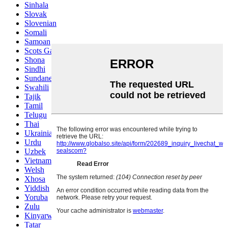
Sinhala
Slovak
Slovenian
Somali
Samoan
Scots Gaelic
Shona
Sindhi
Sundanese
Swahili
Tajik
Tamil
Telugu
Thai
Ukrainian
Urdu
Uzbek
Vietnamese
Welsh
Xhosa
Yiddish
Yoruba
Zulu
Kinyarwanda
Tatar