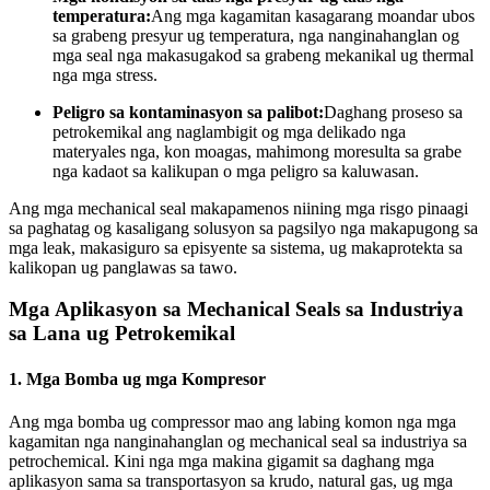
temperatura:
Ang mga kagamitan kasagarang moandar ubos
sa grabeng presyur ug temperatura, nga nanginahanglan og
mga seal nga makasugakod sa grabeng mekanikal ug thermal
nga mga stress.
Peligro sa kontaminasyon sa palibot:
Daghang proseso sa
petrokemikal ang naglambigit og mga delikado nga
materyales nga, kon moagas, mahimong moresulta sa grabe
nga kadaot sa kalikupan o mga peligro sa kaluwasan.
Ang mga mechanical seal makapamenos niining mga risgo pinaagi
sa paghatag og kasaligang solusyon sa pagsilyo nga makapugong sa
mga leak, makasiguro sa episyente sa sistema, ug makaprotekta sa
kalikopan ug panglawas sa tawo.
Mga Aplikasyon sa Mechanical Seals sa Industriya
sa Lana ug Petrokemikal
1.
Mga Bomba ug mga Kompresor
Ang mga bomba ug compressor mao ang labing komon nga mga
kagamitan nga nanginahanglan og mechanical seal sa industriya sa
petrochemical. Kini nga mga makina gigamit sa daghang mga
aplikasyon sama sa transportasyon sa krudo, natural gas, ug mga