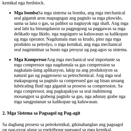
kemikal nga feedstock.
Mga bomba
Sa mga sistema sa bomba, ang mga mechanical
seal gigamit aron mapugngan ang pagtulo sa mga pluwido,
sama sa lana o gas, sa palibot sa nagtuyok nga shaft. Ang mga
seal labi ka hinungdanon sa pagpugong sa paggawas sa mga
delikado nga likido, nga nagsiguro sa kaluwasan sa kalikopan
ug mga operator. Nagdumala man sa krudo, pino nga mga
produkto sa petrolyo, o mga kemikal, ang mga mechanical
seal nagmintinar sa husto nga presyur ug pag-agos sa sistema.
Mga Kompresor
Ang mga mechanical seal importante sa
mga compressor nga nagdumala sa gas compression sa
nagkalain-laing aplikasyon, lakip na ang produksiyon sa
natural gas ug pagproseso sa petrochemical. Ang mga seal
makapugong sa pagtulo sa compressed gas ug bisan unsang
lubricating fluid nga gigamit sa proseso sa compression. Sa
mga compressor, ang pagkapakyas sa seal mahimong
mosangpot sa grabeng pagtulo sa gas, nga adunay grabe nga
mga sangputanan sa kalikopan ug kaluwasan.
2.
Mga Sistema sa Pagsagol ug Pag-agit
Sa daghang proseso sa petrokemikal, gikinahanglan ang pagsagol
ug pag-uyog alang sa epektibong pagsagol sa mga kemikal,