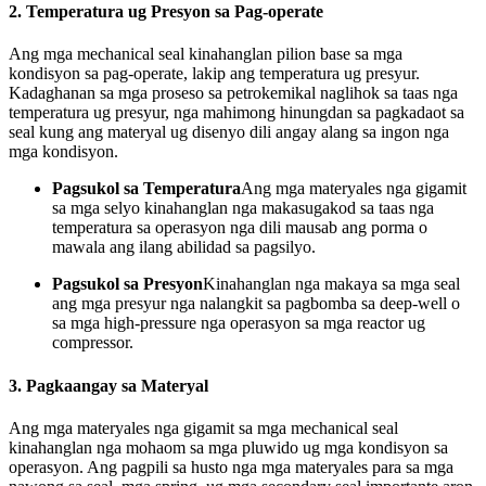
2.
Temperatura ug Presyon sa Pag-operate
Ang mga mechanical seal kinahanglan pilion base sa mga
kondisyon sa pag-operate, lakip ang temperatura ug presyur.
Kadaghanan sa mga proseso sa petrokemikal naglihok sa taas nga
temperatura ug presyur, nga mahimong hinungdan sa pagkadaot sa
seal kung ang materyal ug disenyo dili angay alang sa ingon nga
mga kondisyon.
Pagsukol sa Temperatura
Ang mga materyales nga gigamit
sa mga selyo kinahanglan nga makasugakod sa taas nga
temperatura sa operasyon nga dili mausab ang porma o
mawala ang ilang abilidad sa pagsilyo.
Pagsukol sa Presyon
Kinahanglan nga makaya sa mga seal
ang mga presyur nga nalangkit sa pagbomba sa deep-well o
sa mga high-pressure nga operasyon sa mga reactor ug
compressor.
3.
Pagkaangay sa Materyal
Ang mga materyales nga gigamit sa mga mechanical seal
kinahanglan nga mohaom sa mga pluwido ug mga kondisyon sa
operasyon. Ang pagpili sa husto nga mga materyales para sa mga