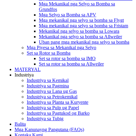
Mga Mekanikal nga Selyo sa Bomba sa
Grundfos
Mga Selyo sa Bomba sa APV
Mga mekanikal nga selyo sa bomba sa Flygt
Mga mekanikal nga selyo sa bomba sa Fristam
Mekanikal nga selyo sa bomba sa Lowara
Mekanikal nga selyo sa bomba sa Allweiler
Uban pang mga mekanikal nga selyo sa bomba
Mga Piyesa sa Mekanikal nga Selyo
Set sa Rotor sa Bomba
Set sa rotor sa bomba sa IMO
Set sa rotor sa bomba sa Allweiler
MATERYAL
Industriya
Industriya sa Kemikal
Industriya sa Pagmina
Industriya sa Lana ug Gas
Industriya sa Petrokemikal
Industriya sa Planta sa Kuryente
Industriya sa Pulp ug Papel
Industriya sa Pagtukod og Barko
Industriya sa Tubig
Balita
Mga Kanunayng Pangutana (FAQs)
Kontaka Kami