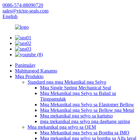
0086-574-88090720
sales@victor-seals.com
English
Panimalay
Mahitungod Kanamo
Mga Produkto
Standard nga mga Mekanikal nga Selyo
Mga Single Spring Mechanical Seal
Mga Mekanikal nga Selyo sa Balud sa
Tingpamulak
Mga Mekanikal nga Selyo sa Elastomer Bellow
Mga Mekanikal nga Selyo sa Bellow nga Metal
Mga mekanikal nga selyo sa kartutso
mga mekanikal nga selyo nga daghang spring
Mga mekanikal nga selyo sa OEM
Mga Mekanikal nga Selyo sa Bomba sa IMO
Mga mekanikal nga selyo sa bomba sa Alfa laval