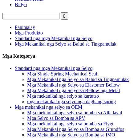
Bidyo
Panimalay
Mga Produkto
Standard nga mga Mekanikal nga Selyo
Mga Mekanikal nga Selyo sa Balud sa Tingpamulak
Mga Kategorya
Standard nga mga Mekanikal nga Selyo
Mga Single Spring Mechanical Seal
Mga Mekanikal nga Selyo sa Balud sa Tingpamulak
Mga Mekanikal nga Selyo sa Elastomer Bellow
Mga Mekanikal nga Selyo sa Bellow nga Metal
Mga mekanikal nga selyo sa kartutso
mga mekanikal nga selyo nga daghang spring
Mga mekanikal nga selyo sa OEM
Mga mekanikal nga selyo sa bomba sa Alfa laval
Mga Selyo sa Bomba sa APV
Mga mekanikal nga selyo sa bomba sa Flygt
Mga Mekanikal nga Selyo sa Bomba sa Grundfos
Mga Mekanikal nga Selyo sa Bomba sa IMO