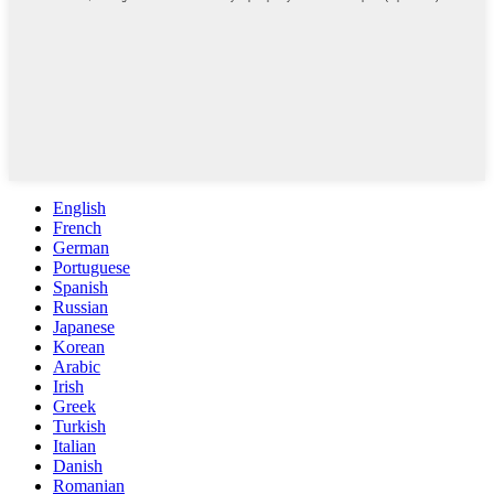
English
French
German
Portuguese
Spanish
Russian
Japanese
Korean
Arabic
Irish
Greek
Turkish
Italian
Danish
Romanian