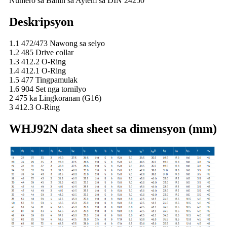
Numero sa Bahin sa Aytem sa DIN 24250
Deskripsyon
1.1 472/473 Nawong sa selyo
1.2 485 Drive collar
1.3 412.2 O-Ring
1.4 412.1 O-Ring
1.5 477 Tingpamulak
1.6 904 Set nga tornilyo
2 475 ka Lingkoranan (G16)
3 412.3 O-Ring
WHJ92N data sheet sa dimensyon (mm)