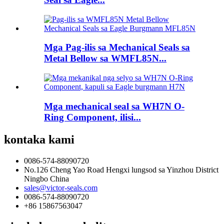
Mga Pag-ilis sa Mechanical Seals sa
Metal Bellow sa WMFL85N...
Mga mechanical seal sa WH7N O-
Ring Component, ilisi...
kontaka kami
0086-574-88090720
No.126 Cheng Yao Road Hengxi lungsod sa Yinzhou District
Ningbo China
sales@victor-seals.com
0086-574-88090720
+86 15867563047