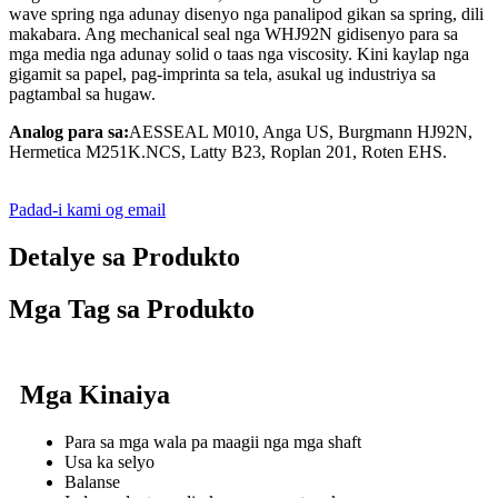
wave spring nga adunay disenyo nga panalipod gikan sa spring, dili
makabara. Ang mechanical seal nga WHJ92N gidisenyo para sa
mga media nga adunay solid o taas nga viscosity. Kini kaylap nga
gigamit sa papel, pag-imprinta sa tela, asukal ug industriya sa
pagtambal sa hugaw.
Analog para sa:
AESSEAL M010, Anga US, Burgmann HJ92N,
Hermetica M251K.NCS, Latty B23, Roplan 201, Roten EHS.
Padad-i kami og email
Detalye sa Produkto
Mga Tag sa Produkto
Mga Kinaiya
Para sa mga wala pa maagii nga mga shaft
Usa ka selyo
Balanse