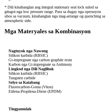
* Dili kinahanglan ang integral stationary seat lock sulod sa
gitugot nga low pressure range. Para sa dugay nga operasyon
ubos sa vacuum, kinahanglan nga mag-arrange og quenching sa
atmospheric side.
Mga Materyales sa Kombinasyon
Nagtuyok nga Nawong
Silikon karbida (RBSIC)
Gi-impregnate nga carbon graphite resin
Karbon nga Gi-impregnate sa Antimony
Lingkod nga Dili Naglihok
Silikon karbida (RBSIC)
Tungsten carbide
Selyo sa Katabang
Fluorocarbon-Goma (Viton)
Etilena-Propilena-Diene (EPDM)
Tingpamulak