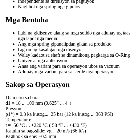
Independente sa direksyon sa pagtuyok
Naglibot nga spring nga giputos
Mga Bentaha
Ilabi na gidisenyo alang sa mga solido nga adunay ug taas
nga lapot nga media
Ang mga spring gipanalipdan gikan sa produkto
Lig-on ug kasaligan nga disenyo
Walay kadaot sa shaft sa dinamikong pagkarga sa O-Ring
Universal nga aplikasyon
Anaa ang variant para sa operasyon ubos sa vacuum
Adunay mga variant para sa sterile nga operasyon
Sakop sa Operasyon
Diametro sa baras:
d1 = 18 ... 100 mm (0.625" ... 4")
Presyon:
p1*) = 0.8 ka kusog.... 25 bar (12 ka kusog ... 363 PSI)
Temperatura:
t = -50 °C ... +220 °C (-58 °F ... +430 °F)
Katulin sa pag-slide: vg = 20 m/s (66 ft/s)
Paglihok sa ehe: ±0.5 mm