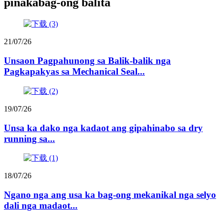
pinakabag-ong balita
21/07/26
Unsaon Pagpahunong sa Balik-balik nga
Pagkapakyas sa Mechanical Seal...
19/07/26
Unsa ka dako nga kadaot ang gipahinabo sa dry
running sa...
18/07/26
Ngano nga ang usa ka bag-ong mekanikal nga selyo
dali nga madaot...