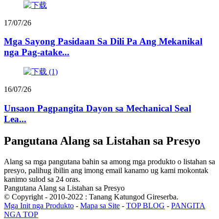
17/07/26
Mga Sayong Pasidaan Sa Dili Pa Ang Mekanikal
nga Pag-atake...
16/07/26
Unsaon Pagpangita Dayon sa Mechanical Seal
Lea...
Pangutana Alang sa Listahan sa Presyo
Alang sa mga pangutana bahin sa among mga produkto o listahan sa
presyo, palihug ibilin ang imong email kanamo ug kami mokontak
kanimo sulod sa 24 oras.
Pangutana Alang sa Listahan sa Presyo
© Copyright - 2010-2022 : Tanang Katungod Gireserba.
Mga Init nga Produkto
-
Mapa sa Site
-
TOP BLOG
-
PANGITA
NGA TOP