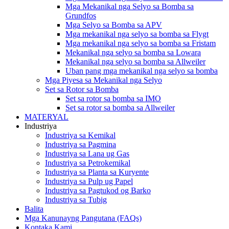
Mga Mekanikal nga Selyo sa Bomba sa
Grundfos
Mga Selyo sa Bomba sa APV
Mga mekanikal nga selyo sa bomba sa Flygt
Mga mekanikal nga selyo sa bomba sa Fristam
Mekanikal nga selyo sa bomba sa Lowara
Mekanikal nga selyo sa bomba sa Allweiler
Uban pang mga mekanikal nga selyo sa bomba
Mga Piyesa sa Mekanikal nga Selyo
Set sa Rotor sa Bomba
Set sa rotor sa bomba sa IMO
Set sa rotor sa bomba sa Allweiler
MATERYAL
Industriya
Industriya sa Kemikal
Industriya sa Pagmina
Industriya sa Lana ug Gas
Industriya sa Petrokemikal
Industriya sa Planta sa Kuryente
Industriya sa Pulp ug Papel
Industriya sa Pagtukod og Barko
Industriya sa Tubig
Balita
Mga Kanunayng Pangutana (FAQs)
Kontaka Kami