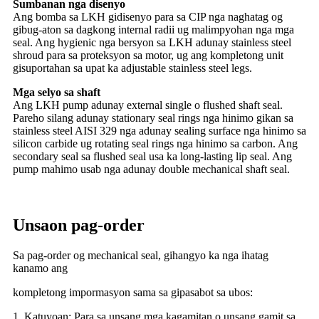
Sumbanan nga disenyo
Ang bomba sa LKH gidisenyo para sa CIP nga naghatag og
gibug-aton sa dagkong internal radii ug malimpyohan nga mga
seal. Ang hygienic nga bersyon sa LKH adunay stainless steel
shroud para sa proteksyon sa motor, ug ang kompletong unit
gisuportahan sa upat ka adjustable stainless steel legs.
Mga selyo sa shaft
Ang LKH pump adunay external single o flushed shaft seal.
Pareho silang adunay stationary seal rings nga hinimo gikan sa
stainless steel AISI 329 nga adunay sealing surface nga hinimo sa
silicon carbide ug rotating seal rings nga hinimo sa carbon. Ang
secondary seal sa flushed seal usa ka long-lasting lip seal. Ang
pump mahimo usab nga adunay double mechanical shaft seal.
Unsaon pag-order
Sa pag-order og mechanical seal, gihangyo ka nga ihatag
kanamo ang
kompletong impormasyon sama sa gipasabot sa ubos:
1. Katuyoan: Para sa unsang mga kagamitan o unsang gamit sa