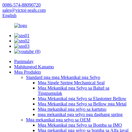
0086-574-88090720
sales@victor-seals.com
English
Panimalay
Mahitungod Kanamo
Mga Produkto
Standard nga mga Mekanikal nga Selyo
Mga Single Spring Mechanical Seal
Mga Mekanikal nga Selyo sa Balud sa
Tingpamulak
Mga Mekanikal nga Selyo sa Elastomer Bellow
Mga Mekanikal nga Selyo sa Bellow nga Metal
Mga mekanikal nga selyo sa kartutso
mga mekanikal nga selyo nga daghang spring
Mga mekanikal nga selyo sa OEM
Mga Mekanikal nga Selyo sa Bomba sa IMO
Mga mekanikal nga selyo sa bomba sa Alfa laval