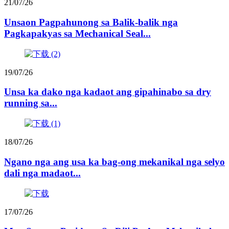
21/07/26
Unsaon Pagpahunong sa Balik-balik nga
Pagkapakyas sa Mechanical Seal...
19/07/26
Unsa ka dako nga kadaot ang gipahinabo sa dry
running sa...
18/07/26
Ngano nga ang usa ka bag-ong mekanikal nga selyo
dali nga madaot...
17/07/26