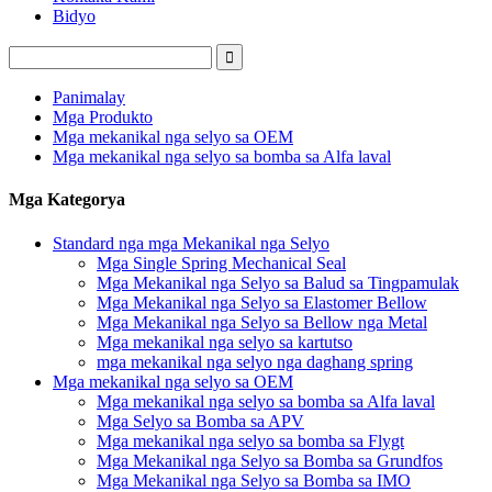
Bidyo
Panimalay
Mga Produkto
Mga mekanikal nga selyo sa OEM
Mga mekanikal nga selyo sa bomba sa Alfa laval
Mga Kategorya
Standard nga mga Mekanikal nga Selyo
Mga Single Spring Mechanical Seal
Mga Mekanikal nga Selyo sa Balud sa Tingpamulak
Mga Mekanikal nga Selyo sa Elastomer Bellow
Mga Mekanikal nga Selyo sa Bellow nga Metal
Mga mekanikal nga selyo sa kartutso
mga mekanikal nga selyo nga daghang spring
Mga mekanikal nga selyo sa OEM
Mga mekanikal nga selyo sa bomba sa Alfa laval
Mga Selyo sa Bomba sa APV
Mga mekanikal nga selyo sa bomba sa Flygt
Mga Mekanikal nga Selyo sa Bomba sa Grundfos
Mga Mekanikal nga Selyo sa Bomba sa IMO