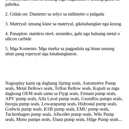
pabrika.
2. Gidak-on: Diametro sa selyo sa milimetro o pulgada
3. Materyal: unsang klase sa materyal, gikinahanglan nga kusog.
4. Panapton: stainless steel, seramiko, gahi nga haluang metal o
silicon carbide
5. Mga Komento: Mga marka sa pagpadala ug bisan unsang
uban pang espesyal nga kinahanglanon.
Nagsuplay kami og daghang Spring seals, Automotive Pump
seals, Metal Bellows seals, Teflon Bellow seals, Kapuli sa mga
dagkong OEM seals sama sa Flygt seals, Fristam pump seals,
APV pump seals, Alfa Laval pump seals, Grundfos pumps seals,
Inoxpa pump seals, Lowarapump seals, Hidrostal pump seals,
Godwin pump seals, KSB pump seals, EMU pump seals,
Tuchenhagen pump seals, Allweiler pump seals, Wilo Pump
seals, Mono pumps seals, Ebara pump seals, Hilge Pump seals...