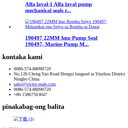
Alfa laval-1 Alfa laval pump
mechanical seals r...
190497 22MM Imo Pump Seal
190497, Marine Pump M...
kontaka kami
0086-574-88090720
No.126 Cheng Yao Road Hengxi lungsod sa Yinzhou District
Ningbo China
sales@victor-seals.com
0086-574-88090720
+86 15867563047
pinakabag-ong balita