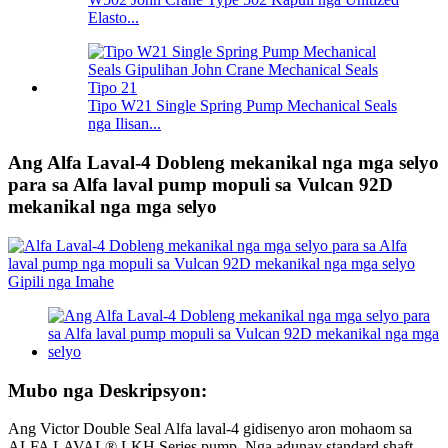
Elasto...
Tipo W21 Single Spring Pump Mechanical Seals
nga Ilisan...
Ang Alfa Laval-4 Dobleng mekanikal nga mga selyo
para sa Alfa laval pump mopuli sa Vulcan 92D
mekanikal nga mga selyo
Mubo nga Deskripsyon:
Ang Victor Double Seal Alfa laval-4 gidisenyo aron mohaom sa
ALFA LAVAL® LKH Series pump. Nga adunay standard shaft