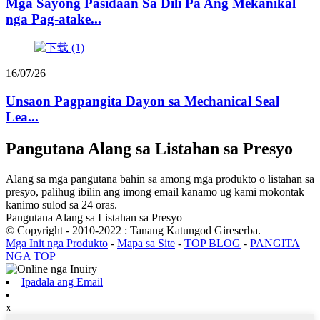
Mga Sayong Pasidaan Sa Dili Pa Ang Mekanikal
nga Pag-atake...
16/07/26
Unsaon Pagpangita Dayon sa Mechanical Seal
Lea...
Pangutana Alang sa Listahan sa Presyo
Alang sa mga pangutana bahin sa among mga produkto o listahan sa
presyo, palihug ibilin ang imong email kanamo ug kami mokontak
kanimo sulod sa 24 oras.
Pangutana Alang sa Listahan sa Presyo
© Copyright - 2010-2022 : Tanang Katungod Gireserba.
Mga Init nga Produkto
-
Mapa sa Site
-
TOP BLOG
-
PANGITA
NGA TOP
Ipadala ang Email
x