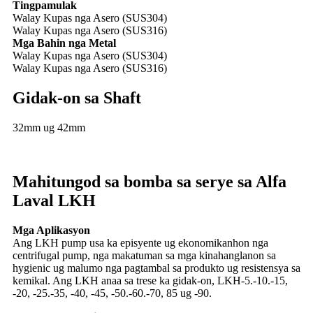
Tingpamulak
Walay Kupas nga Asero (SUS304)
Walay Kupas nga Asero (SUS316)
Mga Bahin nga Metal
Walay Kupas nga Asero (SUS304)
Walay Kupas nga Asero (SUS316)
Gidak-on sa Shaft
32mm ug 42mm
Mahitungod sa bomba sa serye sa Alfa
Laval LKH
Mga Aplikasyon
Ang LKH pump usa ka episyente ug ekonomikanhon nga
centrifugal pump, nga makatuman sa mga kinahanglanon sa
hygienic ug malumo nga pagtambal sa produkto ug resistensya sa
kemikal. Ang LKH anaa sa trese ka gidak-on, LKH-5.-10.-15,
-20, -25.-35, -40, -45, -50.-60.-70, 85 ug -90.